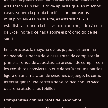
está atado a un requisito de apuesta que, en muchos
casos, supera la propia bonificación por varios
múltiplos. No es una suerte, es estadística. Y la
estadística, cuando la has visto en una hoja de cálculo
de Excel, no te dice nada sobre el próximo golpe de
suerte.
En la práctica, la mayoría de los jugadores termina
golpeando la banca de la casa antes de completar la
primera ronda de apuestas. La presión de cumplir con
los requisitos convierte lo que debería ser una partida
ligera en una maratón de sesiones de juego. Es como
intentar ganar una carrera de velocidad con un saco
de arena atado a los tobillos.
Comparativa con los Slots de Renombre