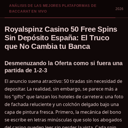
ANÁLISIS DE LAS MEJORES PLATAFORMAS DE
2026
BACCARAT EN VIVO
Royalspinz Casino 50 Free Spins
Sin Depósito España: El Truco
que No Cambia tu Banca
Desmenuzando la Oferta como si fuera una
partida de 1‑2‑3
El anuncio suena atractivo: 50 tiradas sin necesidad de
depositar. La realidad, sin embargo, se parece más a
los “gifts” que lanzan los hoteles de carretera: una foto
de fachada reluciente y un colchón delgado bajo una
capa de pintura fresca. Primero, la mecánica del bono
se escribe en letras minúsculas que solo los abogados
del casino pueden leer sin perder la vista. Cada spin