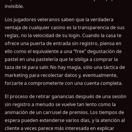
invisible.
Los jugadores veteranos saben que la verdadera
ventaja de cualquier casino es la transparencia de sus
reglas, no la velocidad de su login. Cuando la casa te
ofrece una puerta de entrada sin registro, piensa en
ello como el equivalente a una “free” degustación de
pastel en una pastelería que te obliga a comprar la
taza de té para salir. No hay magia, sólo una táctica de
marketing para recolectar datos y, eventualmente,
forzarte a comprometerte con una cuenta completa.
El proceso de retirar ganancias después de una sesión
sin registro a menudo se vuelve tan lento como la
animación de un carrusel de premios. Los tiempos de
espera pueden extenderse varios días, y la atención al
cliente a veces parece más interesada en explicar