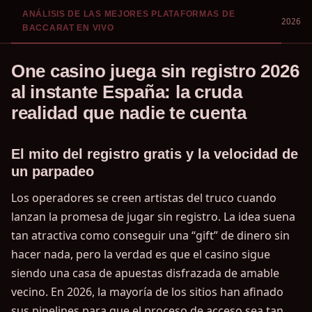
ANÁLISIS DE LAS MEJORES PLATAFORMAS DE
2026
BACCARAT EN VIVO
One casino juega sin registro 2026
al instante España: la cruda
realidad que nadie te cuenta
El mito del registro gratis y la velocidad de
un parpadeo
Los operadores se creen artistas del truco cuando
lanzan la promesa de jugar sin registro. La idea suena
tan atractiva como conseguir una “gift” de dinero sin
hacer nada, pero la verdad es que el casino sigue
siendo una casa de apuestas disfrazada de amable
vecino. En 2026, la mayoría de los sitios han afinado
sus pipelines para que el proceso de acceso sea tan