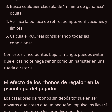
Busca cualquier cláusula de “mínimo de ganancia”
oculta.
Verifica la política de retiro: tiempo, verificaciones y
límites.
Calcula el ROI real considerando todas las
condiciones.
Con estos cinco puntos bajo la manga, puedes evitar
que el casino te haga sentir como un hamster en una
rueda giratoria.
El efecto de los “bonos de regalo” en la
psicología del jugador
Los cazadores de “bonos sin depósito” suelen ser
novatos que creen que un pequeño impulso los llevará
directo a la mesa de los grandes ganadores. La