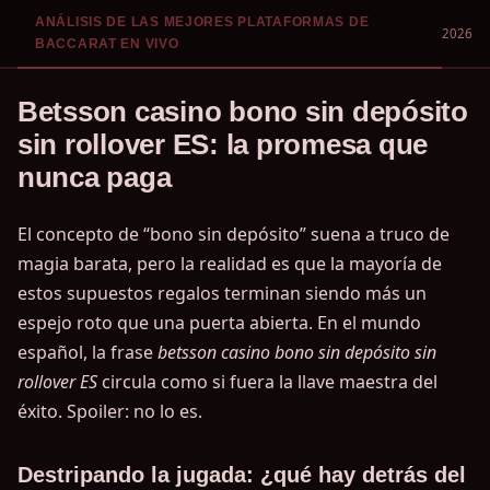
ANÁLISIS DE LAS MEJORES PLATAFORMAS DE
2026
BACCARAT EN VIVO
Betsson casino bono sin depósito
sin rollover ES: la promesa que
nunca paga
El concepto de “bono sin depósito” suena a truco de
magia barata, pero la realidad es que la mayoría de
estos supuestos regalos terminan siendo más un
espejo roto que una puerta abierta. En el mundo
español, la frase
betsson casino bono sin depósito sin
rollover ES
circula como si fuera la llave maestra del
éxito. Spoiler: no lo es.
Destripando la jugada: ¿qué hay detrás del