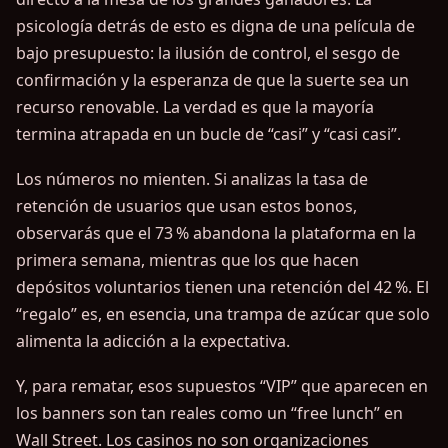
psicología detrás de esto es digna de una película de
bajo presupuesto: la ilusión de control, el sesgo de
confirmación y la esperanza de que la suerte sea un
recurso renovable. La verdad es que la mayoría
termina atrapada en un bucle de “casi” y “casi casi”.
Los números no mienten. Si analizas la tasa de
retención de usuarios que usan estos bonos,
observarás que el 73 % abandona la plataforma en la
primera semana, mientras que los que hacen
depósitos voluntarios tienen una retención del 42 %. El
“regalo” es, en esencia, una trampa de azúcar que solo
alimenta la adicción a la expectativa.
Y, para rematar, esos supuestos “VIP” que aparecen en
los banners son tan reales como un “free lunch” en
Wall Street. Los casinos no son organizaciones